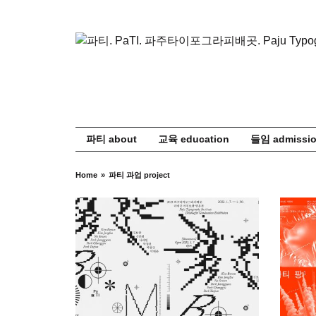
Skip
to
content
파티 about
교육 education
들임 admissi
Home
파티 과업 project