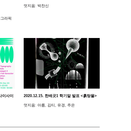
멋지음: 박찬신
 안그라픽
 <사이사이
2020.12.15. 한배곳1 학기말 발표 <흙탕물>
멋지음: 아름, 김티, 유경, 주은