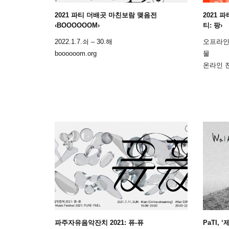
2021 파티 더배곳 마친보람 맺음전
2021 
‹BOOOOOOM›
티: 팡›
2022.1.7.쇠 – 30.해
오프라인 전시
boooooom.org
물
온라인 전시
파주자유음악잔치 2021: 퓨-퓨
PaTI,