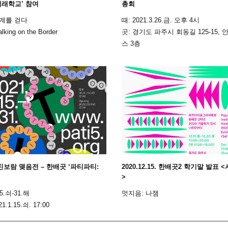
미래학교’ 참여
총회
경계를 걷다
때: 2021.3.26.금. 오후 4시
king on the Border
곳: 경기도 파주시 회동길 125-15,
스 3층
마친보람 맺음전 – 한배곳 ‘파티파티:
2020.12.15. 한배곳2 학기말 발표
>
15.쇠-31.해
멋지음: 나잼
1.1.15.쇠. 17:00