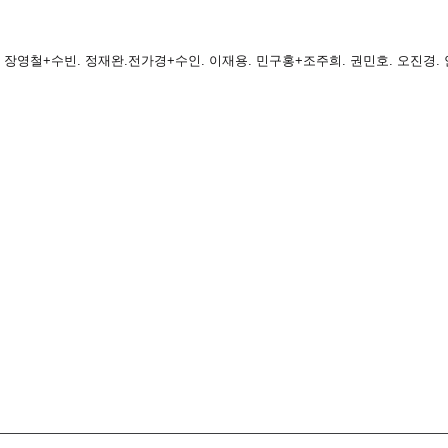
 장영철+수빈. 정재완.전가경+수인. 이재용. 민구홍+조주희. 권민호. 오진경. 안