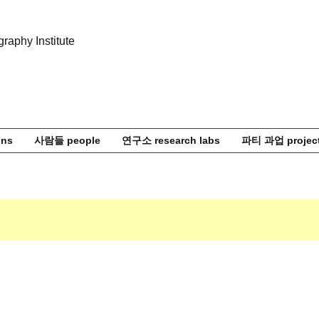
ons
사람들 people
연구소 research labs
파티 과업 projec