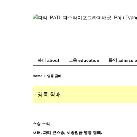
Skip
to
content
파티 about
교육 education
들임 admissi
Home
영릉 참배
영릉 참배
스승 소식
새해. 파티 큰스승, 세종임금 영릉 참배.