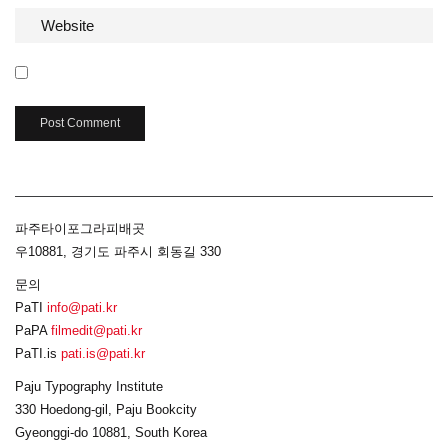
파주타이포그라피배곳
우10881, 경기도 파주시 회동길 330
문의
PaTI
info@pati.kr
PaPA
filmedit@pati.kr
PaTI.is
pati.is@pati.kr
Paju Typography Institute
330 Hoedong-gil, Paju Bookcity
Gyeonggi-do 10881, South Korea